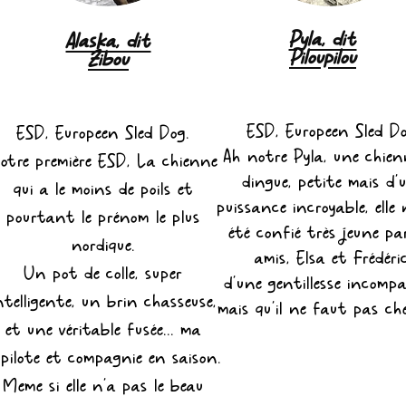
Pyla, dit
Alaska, dit
Piloupilou
Z
ibou
ESD, Europeen Sled Do
ESD, Europeen Sled Dog.
Ah notre Pyla, une chien
otre première
ESD, La chienne
dingue, petite mais d'
qui a le moins de poils et
puissance incroyable, elle
pourtant le
prénom le plus
été confié très jeune pa
nordique.
amis, Elsa et Frédéric
Un pot de colle, super
d'une gentillesse incomp
ntelligente,
un brin chasseuse,
mais qu'il ne faut pas che
et une
véritable fusée... ma
opilote et compagnie en saison.
Meme si elle n'a pas le beau