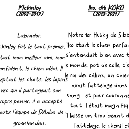
Mckinley
Iko, dit KOKO
(2002-2017)
(2013-2021)
Notre 1er Husky de Sibé
Labrador.
Iko était le chien parfait
kinley fût le tout
premier,
s'entendaît bien avec 
était mon meilleur ami, mon
le monde, pot de colle, c'
onfident, le chien idéal, Il
le roi des
câlins, un chie
eptait les chats, les lapins
avait l'attelage dans 
vec qui il partageait son
sang... et pour couronne
ropre panier, il a accepté
tout il était magnifiq
oute l'équipe de Débilos de
Il laisse un trou beant 
groenlandais.
l'attelage, le chenil e