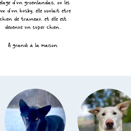
elage d'un
groenlandais, ou les
eux d'un husky, elle voulait etre
chien de traineau, et elle est
devenue un super chien..
A grandi à la maison.