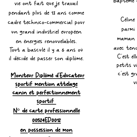
baptême d
vie ont fait que je travail
pendant plus de 13 ans comme
Céline
cadre technico-commercial pour
parmi 
un grand industriel européen
maman q
en énergies renouvelables.
avec ten
Tout a basculé il y a 6 ans où
C'est el
il
décide
de passer son
diplôme.
petits v
c'est
gr
Moniteur
Diplômé
d'Educateur
v
sportif mention attelage
canin et
perfectionnement
sportif
N° de carte professionnelle
00524ED0012
en possession de mon