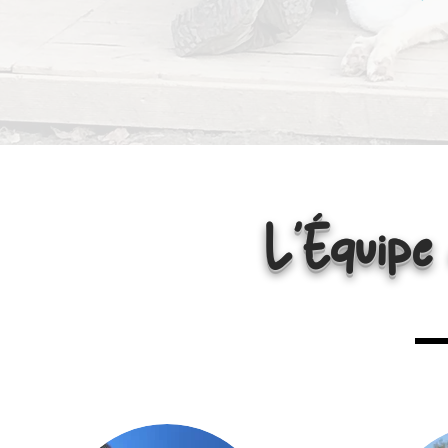
L'​É
quip