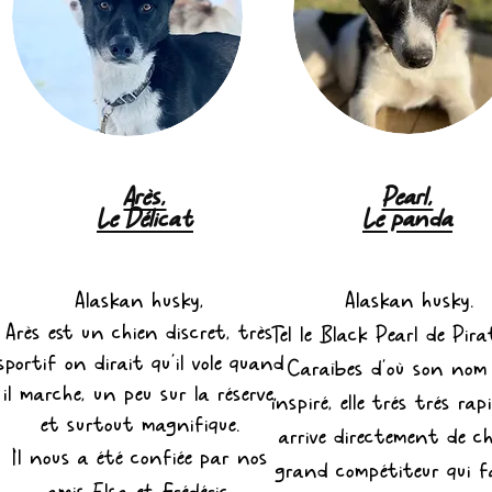
Arès,
Pearl,
Le Délicat
Le panda
Alaskan husky,
Alaskan husky.
Arès est un chien discret, très
Tel le Black Pearl de Pira
sportif on dirait qu'il vole quand
Caraïbes d'où son nom 
il marche, un peu sur la réserve,
inspiré, elle trés trés rapi
et surtout magnifique.
arrive directement de c
Il nous a été confiée par nos
grand compétiteur qui f