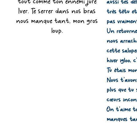
tout comme ton ennemi juré
aussi tes dé
Iver. Te serrer dans nos bras
très têtu et
nous manque tant, mon gros
pas vraimen
loup.
Un retourne
nous arrach
cette salope
hiver igloo, 
Tu étais mo
Nous t’avon
plus que tu 
cœurs incons
On t’aime t
manques t