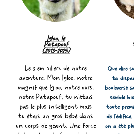
Igloo, le
Patapouf
(2013-2025)
Le 3 em piliers de notre
Que dire su
aventure, Mon Igloo, notre
ta dispa
magnifique Igloo, notre ours,
bouleversé s
notre Patapouf, tu n'étais
semble bie
pas le plus intelligent mais
toute premiè
tu étais un gros bébé dans
de l’édifice
un corps de géant. Une force
on a été pl