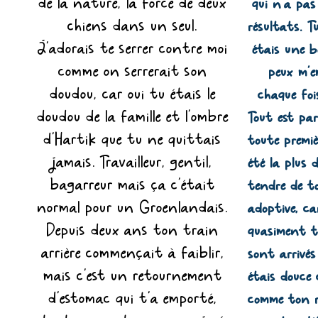
de la nature, la force de deux
qui n’a pas
chiens dans un seul.
résultats. Tu
J'adorais te serrer contre moi
étais une bo
comme on serrerait son
peux m’e
doudou, car oui tu étais le
chaque foi
doudou de la famille et l'ombre
Tout est par
d'Hartik que tu ne quittais
toute premiè
jamais. Travailleur, gentil,
été la plus 
bagarreur mais ça c'était
tendre de t
normal pour un Groenlandais.
adoptive, car
Depuis deux ans ton train
quasiment to
arrière commençait à faiblir,
sont arrivés
mais c'est un retournement
étais douce 
d'estomac qui t'a emporté,
comme ton r