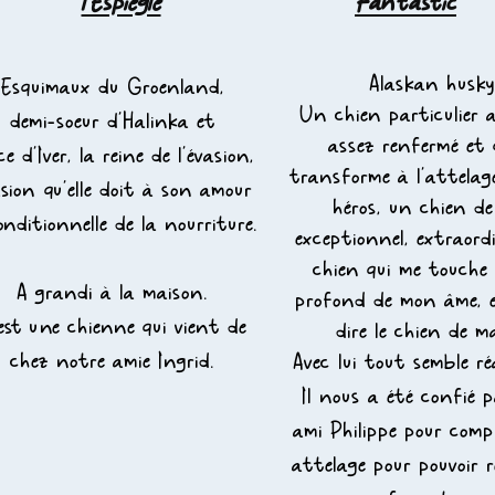
l'Espiègle
Fantastic
Alaskan husky
Esquimaux du Groenland,
Un chien
particulier 
demi-soeur d'Halinka et
assez renfermé et 
ce
d'Iver, la reine de l'évasion,
transforme à l'attelag
sion qu'elle doit à son amour
héros, un chien de
onditionnelle de la nourriture.
exceptionnel, extraord
chien qui me touche 
A grandi à la maison.
profond de mon
âme, 
est une chienne qui vient de
dire le chien de ma
chez
notre
amie Ingrid.
Avec lui tout semble
ré
Il nous a été confié 
ami Philippe pour
comp
attelage pour
pouvoir r