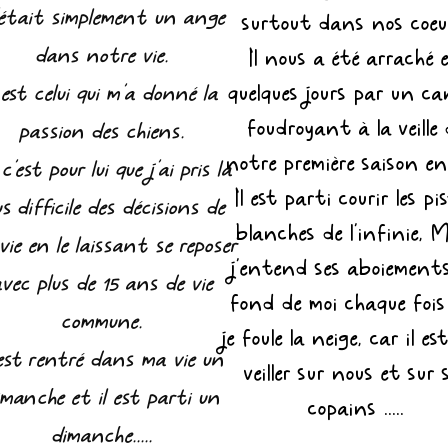
était simplement un ange
surtout dans nos coeu
dans notre vie.
Il nous a été arraché 
l est celui qui m'a donné la
quelques jours par un ca
foudroyant à la veille 
passion des chiens.
notre
première saison en
c'est pour lui que j'ai pris la
Il est parti courir les pi
us difficile des décisions de
blanches de l'infinie, 
vie en le laissant se reposer
j'entend ses aboiement
vec plus de 15 ans de vie
fond de moi chaque fois
commune.
je foule la neige, car il es
 est rentré dans ma vie un
veiller sur nous et sur 
imanche et il est parti un
copains .....
dimanche.....