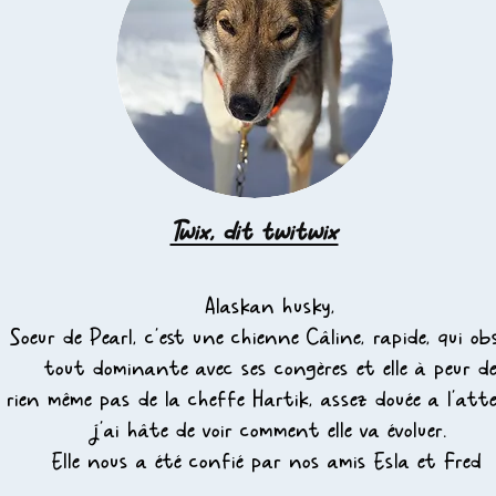
Twix, dit twitwix
Alaskan husky,
Soeur de Pearl, c'est une chienne Câline, rapide, qui ob
tout dominante avec ses
congères
et elle à peur d
rien
même
pas de la
cheffe Hartik
, assez douée a l'atte
j'ai
hâte
de voir comment elle va évoluer.
Elle
nous a
été
confié par nos amis Esla et Fred